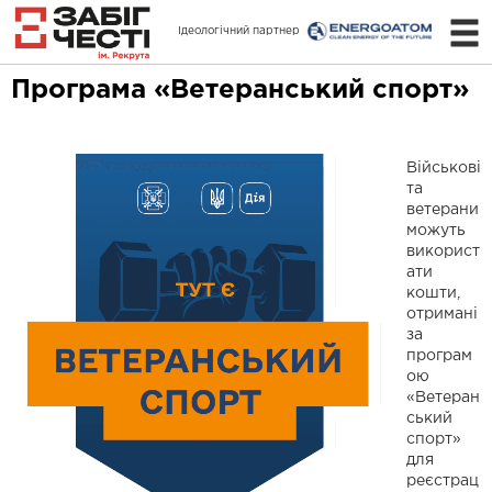
Ідеологічний партнер
Програма «Ветеранський спорт»
Військові
та
ветерани
можуть
використ
ати
кошти,
отримані
за
програм
ою
«Ветеран
ський
спорт»
для
реєстрац