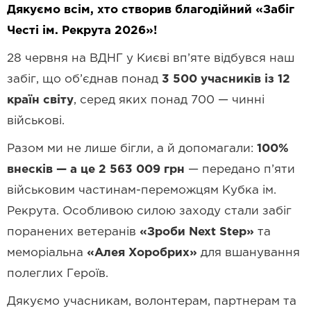
Дякуємо всім, хто створив благодійний «Забіг
Честі ім. Рекрута 2026»!
28 червня на ВДНГ у Києві вп’яте відбувся наш
забіг, що об’єднав понад
3 500 учасників із 12
країн світу
, серед яких понад 700 — чинні
військові.
Разом ми не лише бігли, а й допомагали:
100%
внесків — а це 2 563 009 грн
— передано п’яти
військовим частинам-переможцям Кубка ім.
Рекрута. Особливою силою заходу стали забіг
поранених ветеранів
«Зроби Next Step»
та
меморіальна
«Алея Хоробрих»
для вшанування
полеглих Героїв.
Дякуємо учасникам, волонтерам, партнерам та